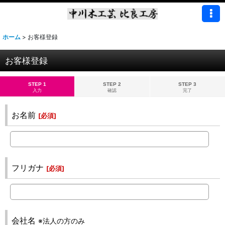
ホーム
>
お客様登録
お客様登録
STEP 1
STEP 2
STEP 3
入力
確認
完了
お名前
[
必須
]
フリガナ
[
必須
]
会社名
※法人の方のみ