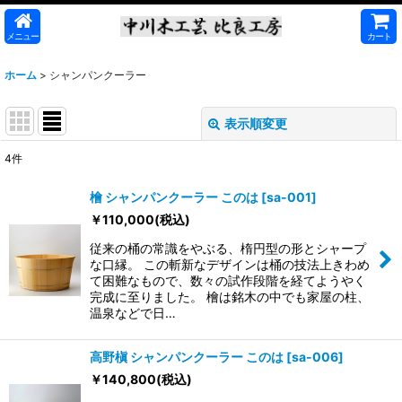
メニュー
カート
ホーム
>
シャンパンクーラー
表示順変更
閉じる
4
件
表示数
:
檜 シャンパンクーラー このは
[
sa-001
]
￥
110,000
(税込)
並び順
:
従来の桶の常識をやぶる、楕円型の形とシャープ
な口縁。 この斬新なデザインは桶の技法上きわめ
絞り込む
て困難なもので、数々の試作段階を経てようやく
完成に至りました。 檜は銘木の中でも家屋の柱、
温泉などで日…
高野槇 シャンパンクーラー このは
[
sa-006
]
￥
140,800
(税込)