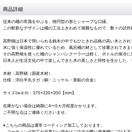
商品詳細
従来の桶の常識をやぶる、楕円型の形とシャープな口縁。
この斬新なデザインは桶の工法上きわめて困難なもので、数々の試作
高野槇は日本で用いられる銘木の中でもひときわ品格の高い木とされ
水に強く保温性に優れているため、風呂桶の材として珍重されてきま
その高野槇を使った桶のシャンパンクーラーは軽く、ボトルの保冷に
日本人が生活文化の中で楽しんできた木の美しさと特性を生かした、
木材：高野槇（国産木材）
仕様：洋白半丸タガ（銅・ニッケル・亜鉛の合金）
サイズ(w.d.h)：375×220×200【mm】
在庫がない場合は納期に4〜5カ月程度かかります。
ご不明な点はご連絡くださいませ。
※こちらの商品は通常コーティング加工しております。
コーティング加工が必要ない場合はご注文の際に備考欄にご記入下