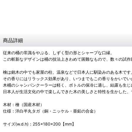
商品詳細
従来の桶の常識をやぶる、しずく型の形とシャープな口縁。
この斬新なデザインは桶の技法上きわめて困難なもので、数々の試作
檜は銘木の中でも家屋の柱、温泉などで日本人に馴染みのある木です
その香りにはリラックス効果があり、いつまでもこの香りをかいでい
木桶のシャンパンクーラーは軽く、ボトルの保冷に適し、結露も生じ
日本人が生活文化の中で楽しんできた木の美しさと特性を生かした、
木材：檜（国産木材）
仕様：洋白半丸タガ（銅・ニッケル・亜鉛の合金）
サイズ(w.d.h)：255×180×200【mm】