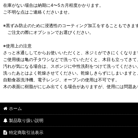
在庫がない場合は納期に4〜5カ月程度かかります。
ご不明な点はご連絡くださいませ。
※黒ずみ防止のために浸透性のコーティング加工をすることもできます（
ご注文の際にオプションでお選びください。
※使用上の注意
さっと水通ししてからお使いいただくと、水ジミができにくくなりま
ご使用後は亀の子タワシなどで洗っていただくと、木目も立ってきて
汚れが気になる場合は、スポンジに中性洗剤をつけて洗ってください
洗ったあとはよく乾燥させてください。乾燥しきらずにしまいますと
自動食器洗浄機、電子レンジ、オーブンの使用は不可です。
木の表面に樹脂がにじみ出てくる場合がありますが、使用には問題あ
ホーム
製品取り扱い説明
特定商取引法表示