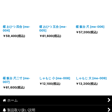
椹 おひつ 四合
[
me-
椹 おひつ 五合
[
me-
椹 飯台 尺
[
me-006
]
004
]
005
]
￥
57,200
(税込)
￥
59,400
(税込)
￥
61,600
(税込)
椹 飯台 尺二寸
[
me-
しゃもじ 小
[
me-008
]
しゃもじ 大
[
me-009
]
007
]
￥
12,100
(税込)
￥
13,200
(税込)
￥
61,600
(税込)
ホーム
製品取り扱い説明