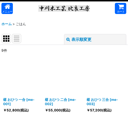
メニュー
カート
ホーム
>
ごはん
表示順変更
閉じる
9
件
表示数
:
並び順
:
絞り込む
椹 おひつ 一合
[
me-
椹 おひつ 二合
[
me-
椹 おひつ 三合
[
me-
001
]
002
]
003
]
￥
52,800
(税込)
￥
55,000
(税込)
￥
57,200
(税込)