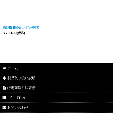
高野槇 腰掛台 大
[
fu-003
]
￥
70,400
(税込)
ホーム
製品取り扱い説明
特定商取引法表示
ご利用案内
お問い合わせ