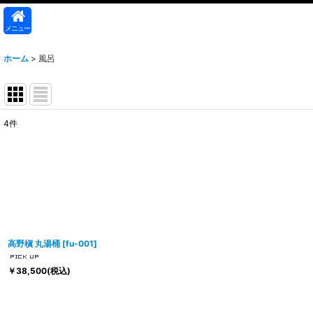
メニュー
ホーム
>
風呂
4
件
表示数
:
並び順
:
高野槇 丸湯桶
[
fu-001
]
￥
38,500
(税込)