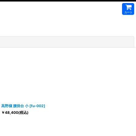
カート
閉じる
高野槇 腰掛台 小
[
fu-002
]
￥
48,400
(税込)