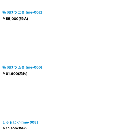
椹 おひつ 二合
[
me-002
]
￥
55,000
(税込)
椹 おひつ 五合
[
me-005
]
￥
61,600
(税込)
しゃもじ 小
[
me-008
]
￥
12,100
(税込)