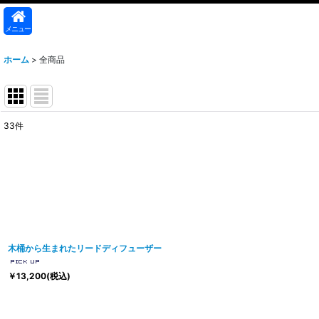
メニュー
ホーム
>
全商品
33
件
表示数
:
並び順
:
木桶から生まれたリードディフューザー
￥
13,200
(税込)