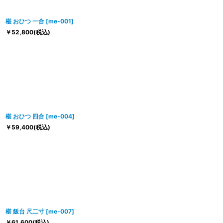
椹 おひつ 一合
[
me-001
]
￥
52,800
(税込)
椹 おひつ 四合
[
me-004
]
￥
59,400
(税込)
椹 飯台 尺二寸
[
me-007
]
￥
61,600
(税込)