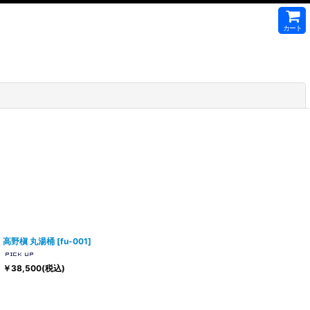
カート
閉じる
高野槇 丸湯桶
[
fu-001
]
￥
38,500
(税込)