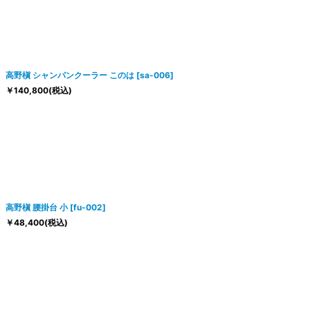
高野槇 シャンパンクーラー このは
[
sa-006
]
￥
140,800
(税込)
高野槇 腰掛台 小
[
fu-002
]
￥
48,400
(税込)