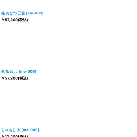
椹 おひつ 三合
[
me-003
]
￥
57,200
(税込)
椹 飯台 尺
[
me-006
]
￥
57,200
(税込)
しゃもじ 大
[
me-009
]
￥
13,200
(税込)