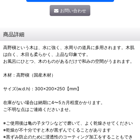
お問い合わせ
商品詳細
高野槇という木は、水に強く、水周りの道具に多用されます。木肌
は白く、木目も柔らかく、上品な印象です。
お風呂にひとつ、木のものがあるだけで和みの空間がうまれます。
木材：高野槇（国産木材）
サイズ(w.d.h)：300×200×250【mm】
在庫がない場合は納期に4〜5カ月程度かかります。
ご不明な点はご連絡くださいませ。
※ご使用後は亀の子タワシなどで磨いて、よく乾燥させてください
※乾燥が不十分ですと木が黒ずんでくることがあります
※黒ずみ防止のために浸透性のコーティング加工をすることもでき