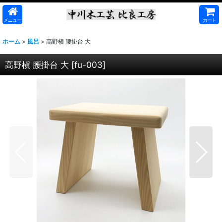
メニュー
カート
ホーム
>
風呂
>
高野槇 腰掛台 大
高野槇 腰掛台 大
[
fu-003
]