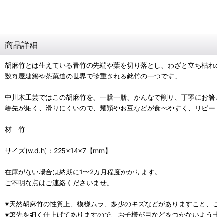
商品詳細
胡麻竹とは生えている青竹の先端や葉を切り落とし、わざと立ち枯れ
数奇屋建築や茶菓道の世界で珍重される銘竹の一つです。
中川木工芸ではこの胡麻竹を、一膳一膳、かんなで削り、丁寧にお箸
箸先が細く、滑りにくいので、麺類やお豆などが食べやすく、リピー
材：竹
サイズ(w.d.h)：225×14×7【mm】
在庫がない場合は納期に1〜2カ月程度かかります。
ご不明な点はご連絡くださいませ。
※天然胡麻竹の性質上、模様ムラ、多少のキズなどがありますこと、
※箸先を細く仕上げてありますので、お子様が目などをつかないよう