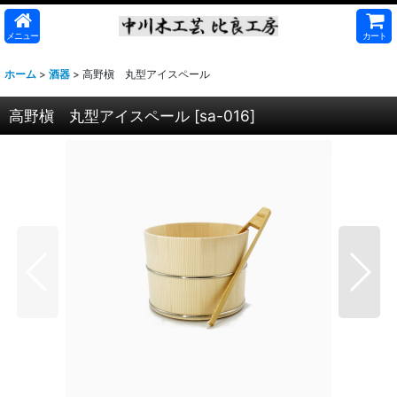
メニュー
カート
ホーム
>
酒器
>
高野槇 丸型アイスペール
高野槇 丸型アイスペール
[
sa-016
]