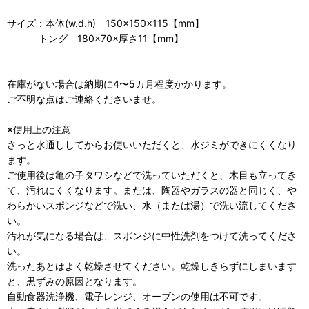
サイズ：本体(w.d.h) 150×150×115【mm】
トング 180×70×厚さ11【mm】
在庫がない場合は納期に4〜5カ月程度かかります。
ご不明な点はご連絡くださいませ。
※使用上の注意
さっと水通ししてからお使いいただくと、水ジミができにくくなり
ます。
ご使用後は亀の子タワシなどで洗っていただくと、木目も立ってき
て、汚れにくくなります。または、陶器やガラスの器と同じく、や
わらかいスポンジなどで洗い、水（または湯）で洗い流してくださ
い。
汚れが気になる場合は、スポンジに中性洗剤をつけて洗ってくださ
い。
洗ったあとはよく乾燥させてください。乾燥しきらずにしまいます
と、黒ずみの原因となります。
自動食器洗浄機、電子レンジ、オーブンの使用は不可です。